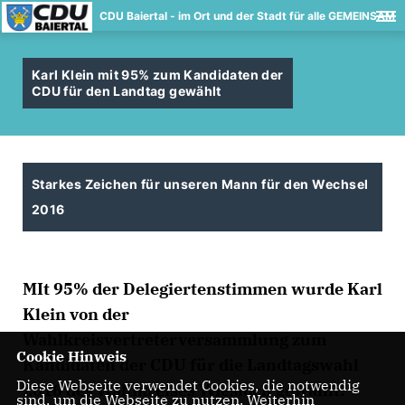
CDU Baiertal - im Ort und der Stadt für alle GEMEINSAM
Karl Klein mit 95% zum Kandidaten der
CDU für den Landtag gewählt
Starkes Zeichen für unseren Mann für den Wechsel
2016
MIt 95% der Delegiertenstimmen wurde Karl
Klein von der
Wahlkreisvertreterversammlung zum
Cookie Hinweis
Kandidaten der CDU für die Landtagswahl
Diese Webseite verwendet Cookies, die notwendig
2016 des Wahlkreises Wiesloch gewählt!
sind, um die Webseite zu nutzen. Weiterhin