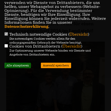
verwenden wir Dienste von Drittanbietern, die uns
Herzlichen Glückwunsch an ihn und an
helfen, unser Webangebot zu verbessern (Website-
dessen Stellvertreterin Stephanie Kretz,
Optmierung). Für die Verwendung bestimmter
Dienste, benötigen wir Ihre Einwilligung. Ihre
welche auch mit einem tollen Ergebnis
Einwilligung können Sie jederzeit widerrufen. Weitere
Informationen finden Sie in unserer
nominiert wurde. Unser Team für einen
Datenschutzerklärung
.
Regierungswechsel 2016 im Land steht!
Technisch notwendige Cookies (
Übersicht
)
Die notwendigen Cookies werden allein für den
ordnungsgemäßen Gebrauch der Webseite benötigt.
Cookies von Drittanbietern (
Übersicht
)
Zur Optimierung unserer Webseite binden wir Dienste und
Angebote von Drittanbietern ein.
Alle akzeptieren
Auswahl speichern