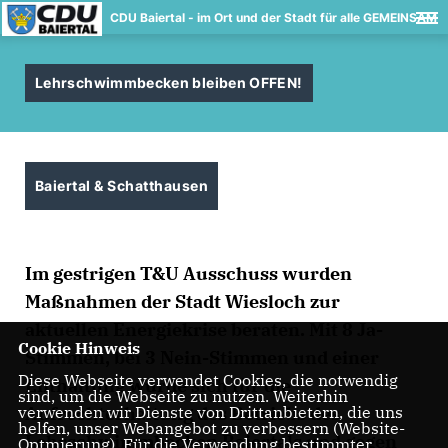
CDU Baiertal - im Ort und der Stadt für alle GEMEINSAM
Lehrschwimmbecken bleiben OFFEN!
Baiertal & Schatthausen
Im gestrigen T&U Ausschuss wurden
Maßnahmen der Stadt Wiesloch zur
aktuellen Energiekrise beraten. Mit 8 Ja-
Cookie Hinweis
Stimmen, bei 3 Nein-Stimmen und einer
Diese Webseite verwendet Cookies, die notwendig
Enthaltung wurde sich für die
sind, um die Webseite zu nutzen. Weiterhin
Aufrechterhaltung des Betriebs des
verwenden wir Dienste von Drittanbietern, die uns
helfen, unser Webangebot zu verbessern (Website-
Lehrschwimmbecken Baiertals und gegen
Optmierung). Für die Verwendung bestimmter