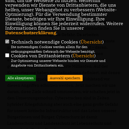
sind, um die Webseite zu nutzen. Weiterhin
verwenden wir Dienste von Drittanbietern, die uns
helfen, unser Webangebot zu verbessern (Website-
Das auf der Klausur verabschiedete Papier „Zukunft.
Optmierung). Für die Verwendung bestimmter
Sicher. Digital“ zeigt auf, wie Staat und Wirtschaft vor
Dienste, benötigen wir Ihre Einwilligung. Ihre
Cyberangriffen geschützt werden können. Manuel Hagel:
Einwilligung können Sie jederzeit widerrufen. Weitere
Informationen finden Sie in unserer
Die Cyberkriminalität ist für unsere mittelständische
Datenschutzerklärung
.
Wirtschaft eine riesengroße Gefahr. Da arbeiten
Verbrecherorganisationen und sogar die Geheimdienste
Technisch notwendige Cookies (
Übersicht
)
Die notwendigen Cookies werden allein für den
ganzer Staaten – zum Beispiel von Russland – daran,
ordnungsgemäßen Gebrauch der Webseite benötigt.
wichtige Geheimdaten aus unseren Unternehmen
Cookies von Drittanbietern (
Übersicht
)
abzugreifen. Der Schaden für unsere Wirtschaft ist
Zur Optimierung unserer Webseite binden wir Dienste und
Angebote von Drittanbietern ein.
gewaltig, es geht da um hunderte Milliarden. Auf der
Klausurtagung haben wir Maßnahmen definiert, mit denen
Alle akzeptieren
Auswahl speichern
wir unsere Unternehmen und unseren Wohlstand vor
diesen Angriffen schützen werden. Jetzt machen wir uns
daran, diese Ziele schnell umzusetzen, wir schalten jetzt in
den Umsetzungsmodus. Cyberattacken sind in Zeiten
hybrider Kriegsführung aber auch eine ganz große Gefahr
für unsere kritische Infrastruktur und das Leben unserer
Bürgerinnen und Bürger. Cyberschutz ist damit
Landesschutz und Landesschutz ist Lebensschutz und