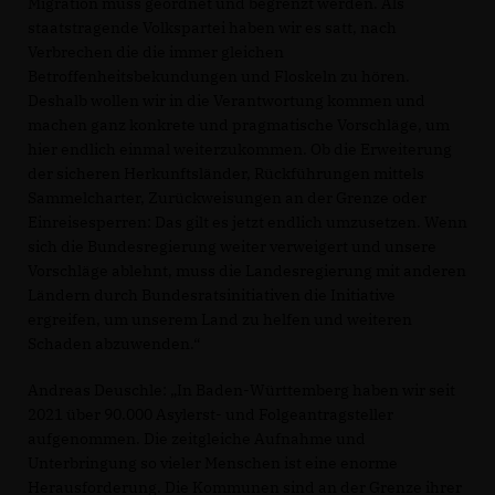
Migration muss geordnet und begrenzt werden. Als
staatstragende Volkspartei haben wir es satt, nach
Verbrechen die die immer gleichen
Betroffenheitsbekundungen und Floskeln zu hören.
Deshalb wollen wir in die Verantwortung kommen und
machen ganz konkrete und pragmatische Vorschläge, um
hier endlich einmal weiterzukommen. Ob die Erweiterung
der sicheren Herkunftsländer, Rückführungen mittels
Sammelcharter, Zurückweisungen an der Grenze oder
Einreisesperren: Das gilt es jetzt endlich umzusetzen. Wenn
sich die Bundesregierung weiter verweigert und unsere
Vorschläge ablehnt, muss die Landesregierung mit anderen
Ländern durch Bundesratsinitiativen die Initiative
ergreifen, um unserem Land zu helfen und weiteren
Schaden abzuwenden.“
Andreas Deuschle: „In Baden-Württemberg haben wir seit
2021 über 90.000 Asylerst- und Folgeantragsteller
aufgenommen. Die zeitgleiche Aufnahme und
Unterbringung so vieler Menschen ist eine enorme
Herausforderung. Die Kommunen sind an der Grenze ihrer