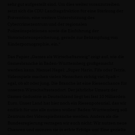
sehr gut aufgestellt sind. Um dies weiter voranzutreiben
setzt sich die CDU-Landtagsfraktion für eine Stärkung der
Prävention, eine weitere Unterstützung des
Cybercrimezentrum und der regionalen
Polizeiinspektionen sowie die Einführung der
Vorratsdatenspeicherung, gerade zur Bekämpfung von
Kinderpornographie, ein.“
Das Papier „Games als Wirtschaftszweig“ zeigt auf, wie die
Gamesbranche in Baden-Württemberg großgemacht
werden kann. Manuel Hagel: „Super Mario, Fifa oder Tetris.
Videospiele machen vielen Menschen richtig viel Spaß –
egal, ob alt oder jung. Die Branche ist eine Riesenchance für
unseren Wirtschaftsstandort. Der jährliche Umsatz der
Games-Industrie in Deutschland liegt bei fast 10 Milliarden
Euro. Unser Land hat hier noch ein Riesenpotential, das wir
endlich für uns alle nutzen wollen! Baden-Württemberg soll
Zentrum der Videospielbranche werden. Anders als die
Bundesregierung verzagen wir auch nicht: Wir nutzen neue
Chancen und münzen sie in echte Erfolge um! Eine gezielte