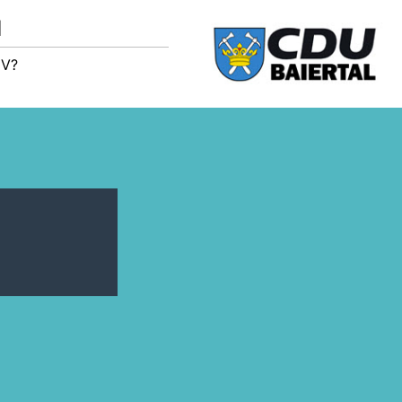
M
IV?