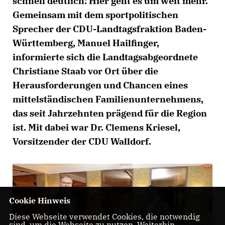
schnell deutlich: Hier geht es um weit mehr.
Gemeinsam mit dem sportpolitischen
Sprecher der CDU-Landtagsfraktion Baden-
Württemberg, Manuel Hailfinger,
informierte sich die Landtagsabgeordnete
Christiane Staab vor Ort über die
Herausforderungen und Chancen eines
mittelständischen Familienunternehmens,
das seit Jahrzehnten prägend für die Region
ist. Mit dabei war Dr. Clemens Kriesel,
Vorsitzender der CDU Walldorf.
Cookie Hinweis
Diese Webseite verwendet Cookies, die notwendig
sind, um die Webseite zu nutzen. Weiterhin