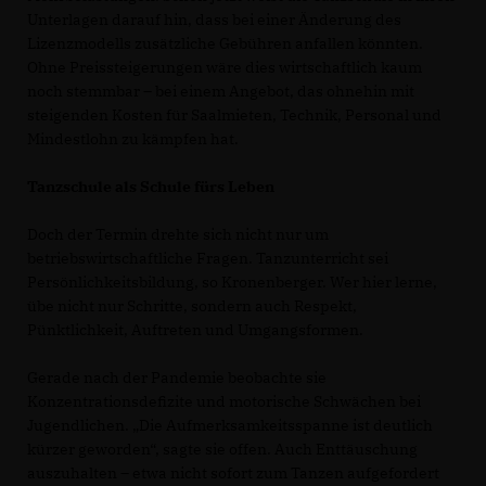
Unterlagen darauf hin, dass bei einer Änderung des
Lizenzmodells zusätzliche Gebühren anfallen könnten.
Ohne Preissteigerungen wäre dies wirtschaftlich kaum
noch stemmbar – bei einem Angebot, das ohnehin mit
steigenden Kosten für Saalmieten, Technik, Personal und
Mindestlohn zu kämpfen hat.
Tanzschule als Schule fürs Leben
Doch der Termin drehte sich nicht nur um
betriebswirtschaftliche Fragen. Tanzunterricht sei
Persönlichkeitsbildung, so Kronenberger. Wer hier lerne,
übe nicht nur Schritte, sondern auch Respekt,
Pünktlichkeit, Auftreten und Umgangsformen.
Gerade nach der Pandemie beobachte sie
Konzentrationsdefizite und motorische Schwächen bei
Jugendlichen. „Die Aufmerksamkeitsspanne ist deutlich
kürzer geworden“, sagte sie offen. Auch Enttäuschung
auszuhalten – etwa nicht sofort zum Tanzen aufgefordert