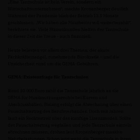
Eine Tanzschule ist kein Verein, sondern ein
Wirtschaftsunternehmen“, machte Kronenberger deutlich.
Während der Pandemie blieb der Betrieb 13,5 Monate
geschlossen. „Wir haben alle Mitarbeiter voll weiterbezahlt“,
berichtete sie. Viele Stammkunden hielten der Tanzschule
in dieser Zeit die Treue - auch finanziell.
Heute belasten vor allem drei Themen: der akute
Fachkräftemangel, zunehmende Bürokratie – und die
Unsicherheit rund um die GEMA-Gebühren.
GEMA: Existenzfrage für Tanzschulen
Rund 10.000 Euro zahlt die Tanzschule jährlich an die
GEMA für Musiknutzungsrechte bei Kursen und
Abschlussbällen. Bislang erfolgt die Abrechnung über einen
Pauschalvertrag des Berufsverbandes. Doch seit Jahren
läuft ein Rechtsstreit über das künftige Lizenzmodell. Sollte
der Pauschalvertrag wegfallen und jede Tanzschule einzeln
abrechnen müssen, drohen laut Kronenberger massive
Mehrbelastungen. Schon jetzt weist die Tanzschule in ihren