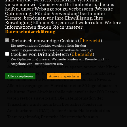
verwenden wir Dienste von Drittanbietern, die uns
helfen, unser Webangebot zu verbessern (Website-
Optmierung). Für die Verwendung bestimmter
Dienste, benötigen wir Ihre Einwilligung. Ihre
Einwilligung können Sie jederzeit widerrufen. Weitere
Informationen finden Sie in unserer
Datenschutzerklärung
.
Technisch notwendige Cookies (
Übersicht
)
Die notwendigen Cookies werden allein für den
ordnungsgemäßen Gebrauch der Webseite benötigt.
Cookies von Drittanbietern (
Übersicht
)
Zur Optimierung unserer Webseite binden wir Dienste und
Sabine Kronenberger übernahm die Tanzschule mit 22
Angebote von Drittanbietern ein.
Jahren. Heute, mehr als 30 Jahre später, tanzen hier Kinder
ab dem Babyalter, Jugendliche in klassischen Tanzkursen
Alle akzeptieren
Auswahl speichern
und ambitionierte Formationen auf nationalem Niveau.
Allein im vergangenen Herbst starteten 80 Jugendpaare in
die Kurse. Zwei Abschlussbälle mit jeweils über 500 Gästen
waren restlos ausverkauft. Die Lateinformation der
Tanzschule wurde mehrfach Deutscher Meister im
Amateurbereich (DAT). In der Astoria-Halle richtet das
Team regelmäßig Deutsche Meisterschaften aus.