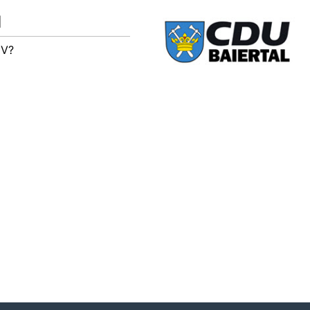
M
IV?